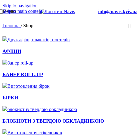
Skip to navigation
Skip to main content
info@navis.kyiv.u
МЕНЮ
Головна
/
Shop
Швидкий перегляд
АФІШИ
Швидкий перегляд
БАНЕР ROLL-UP
Швидкий перегляд
БІРКИ
Швидкий перегляд
БЛОКНОТИ З ТВЕРДОЮ ОБКЛАДИНКОЮ