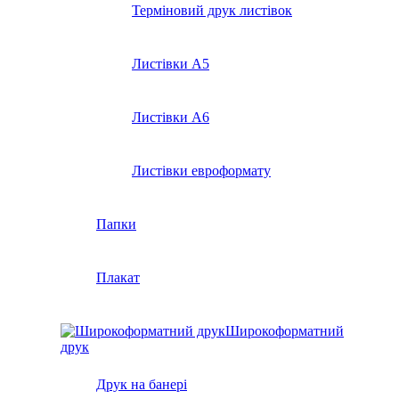
Терміновий друк листівок
Листівки А5
Листівки А6
Листівки евроформату
Папки
Плакат
Широкоформатний
друк
Друк на банері