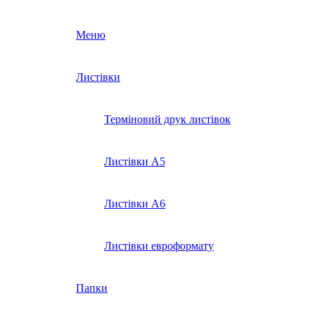
Меню
Листівки
Терміновий друк листівок
Листівки А5
Листівки А6
Листівки евроформату
Папки