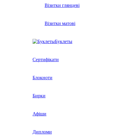
Візитки глянцеві
Візитки матові
Буклеты
Сертифікати
Блокноти
Бирки
Афіши
Дипломи