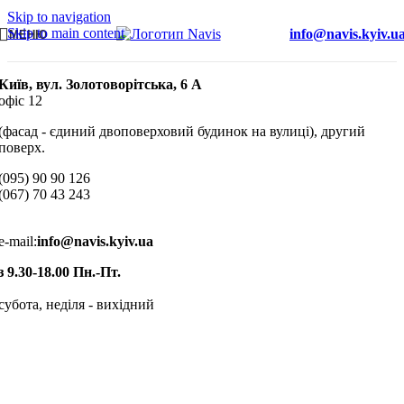
Skip to navigation
Skip to main content
info@navis.kyiv.u
МЕНЮ
Київ, вул. Золотоворітська, 6 А
офіс 12
(фасад - єдиний двоповерховий будинок на вулиці), другий
поверх.
(095) 90 90 126
(067) 70 43 243
e-mail:
info@navis.kyiv.ua
з 9.30-18.00 Пн.-Пт.
субота, неділя - вихідний