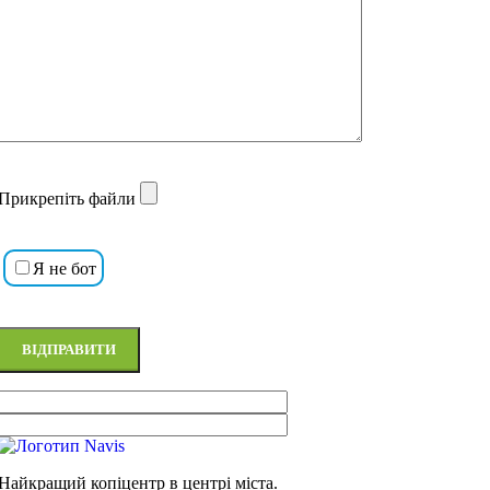
Прикрепіть файли
Я не бот
Найкращий копіцентр в центрі міста.