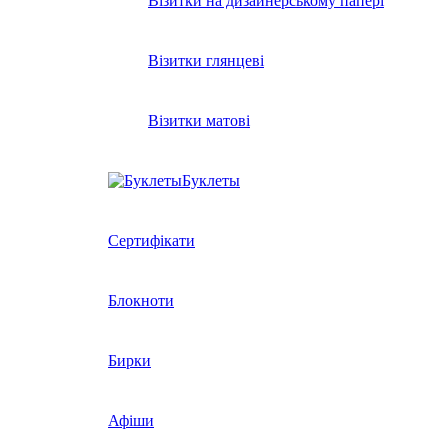
Візитки на дизайнерському папері
Візитки глянцеві
Візитки матові
Буклеты
Сертифікати
Блокноти
Бирки
Афіши