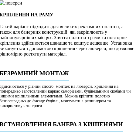
КРІПЛЕННЯ НА РАМУ
Такий варіант підходить для великих рекламних полотен, а
також для банерних конструкцій, які закріплюють у
найпопулярніших місцях. Зняття полотна з рами та повторне
кріплення здійснюється швидше та коштує дешевше. Установка
виконується з допомогою кріплення через люверси, що дозволяє
рівномірно розтягнути матеріал.
БЕЗРАМНИЙ МОНТАЖ
Здійснюється у різний спосіб: монтаж на люверси, кріплення на
попередньо заготовлений каркас саморізами, будівельними скобами чи
іншими кріпильними елементами. Можна кріпити полотно
безпосередньо до фасаду будівлі, монтувати з репшнуром та
використовувати троси.
ВСТАНОВЛЕННЯ БАНЕРА З КИШЕНЯМИ