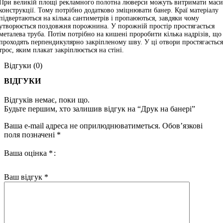
При великій площі рекламного полотна люверси можуть витримати маси
конструкції. Тому потрібно додатково зміцнювати банер. Краї матеріалу
підвертаються на кілька сантиметрів і пропаюються, завдяки чому
утворюється поздовжня порожнина. У порожній простір простягається
металева труба. Потім потрібно на кишені проробити кілька надрізів, що
проходять перпендикулярно закріпленому шву. У ці отвори простягається
трос, яким плакат закріплюється на стіні.
Відгуки (0)
ВІДГУКИ
Відгуків немає, поки що.
Будьте першим, хто залишив відгук на “Друк на банері”
Ваша e-mail адреса не оприлюднюватиметься.
Обов’язкові
поля позначені
*
Ваша оцінка
*
Ваш відгук
*