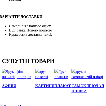
ВАРІАНТИ ДОСТАВКИ
Самовивіз з нашого офісу
Відправка Новою поштою
Курьерська доставка таксі.
СУПУТНІ ТОВАРИ
Швидкий перегляд
Швидкий
Швидкий
Швидкий перегляд
АФІШИ
КАРТИНИ
ПЛАКАТ
САМОКЛЕЮЧАЯ
перегляд
перегляд
ПЛІВКА