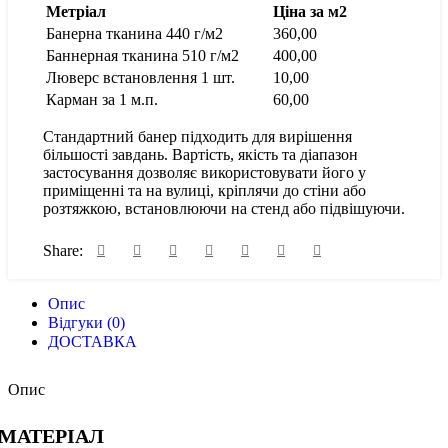
Метріал
Ціна за м2
Банерна тканина 440 г/м2
360,00
Баннерная тканина 510 г/м2
400,00
Люверс встановлення 1 шт.
10,00
Карман за 1 м.п.
60,00
Стандартний банер підходить для вирішення
більшості завдань. Вартість, якість та діапазон
застосування дозволяє використовувати його у
приміщенні та на вулиці, кріплячи до стіни або
розтяжкою, встановлюючи на стенд або підвішуючи.
Share:
Опис
Відгуки (0)
ДОСТАВКА
Опис
МАТЕРІАЛ