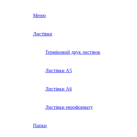
Меню
Листівки
Терміновий друк листівок
Листівки А5
Листівки А6
Листівки евроформату
Папки