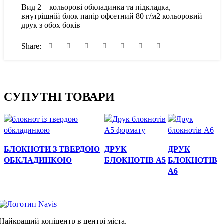
Вид 2 – кольорові обкладинка та підкладка,
внутрішній блок папір офсетний 80 г/м2 кольоровий
друк з обох боків
Share:
СУПУТНІ ТОВАРИ
Швидкий перегляд
Швидкий
Швидкий
БЛОКНОТИ З ТВЕРДОЮ
ДРУК
ДРУК
перегляд
перегляд
ОБКЛАДИНКОЮ
БЛОКНОТІВ А5
БЛОКНОТІВ
А6
Найкращий копіцентр в центрі міста.