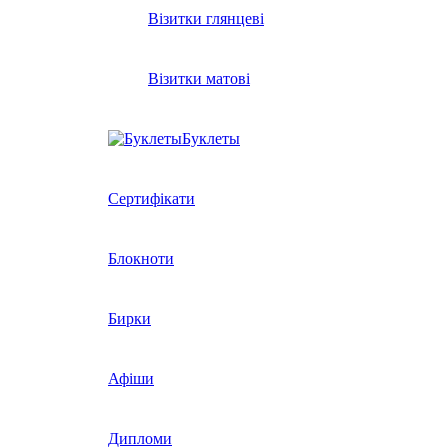
Візитки глянцеві
Візитки матові
Буклеты
Сертифікати
Блокноти
Бирки
Афіши
Дипломи