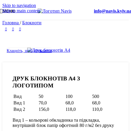
Skip to navigation
Skip to main content
info@navis.kyiv.u
МЕНЮ
Головна
/
Блокноти
Клацніть, щоб збільшити
ДРУК БЛОКНОТІВ А4 З
ЛОГОТИПОМ
Вид
50
100
500
Вид 1
70,0
68,0
68,0
Вид 2
156,0
118,0
110,0
Вид 1 – кольорові обкладинка та підкладка,
внутрішній блок папір офсетний 80 г/м2 без друку