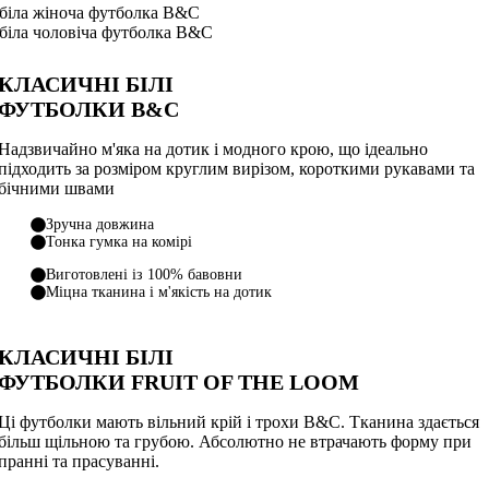
КЛАСИЧНІ БІЛІ
ФУТБОЛКИ
B&C
Надзвичайно м'яка на дотик і модного крою, що ідеально
підходить за розміром круглим вирізом, короткими рукавами та
бічними швами
Зручна довжина
Тонка гумка на комірі
Виготовлені із 100% бавовни
Міцна тканина і м'якість на дотик
КЛАСИЧНІ БІЛІ
ФУТБОЛКИ
FRUIT OF THE LOOM
Ці футболки мають вільний крій і трохи B&C. Тканина здається
більш щільною та грубою. Абсолютно не втрачають форму при
пранні та прасуванні.