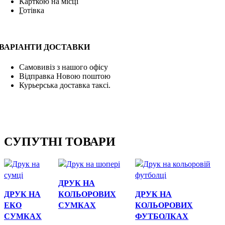
Карткою на місці
Г
отівка
ВАРІАНТИ ДОСТАВКИ
Самовивіз з нашого офісу
Відправка Новою поштою
Курьерська доставка таксі.
СУПУТНІ ТОВАРИ
Швидкий перегляд
ДРУК НА
Швидкий
Швидкий перегляд
ДРУК НА
КОЛЬОРОВИХ
ДРУК НА
перегляд
ЕКО
СУМКАХ
КОЛЬОРОВИХ
СУМКАХ
ФУТБОЛКАХ