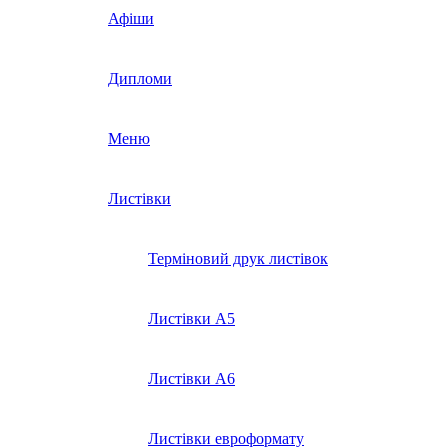
Афіши
Дипломи
Меню
Листівки
Терміновий друк листівок
Листівки А5
Листівки А6
Листівки евроформату