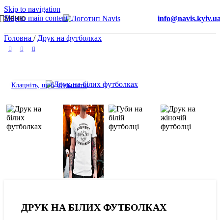
Skip to navigation
Skip to main content
info@navis.kyiv.u
МЕНЮ
Головна
/
Друк на футболках
Клацніть, щоб збільшити
ДРУК НА БІЛИХ ФУТБОЛКАХ