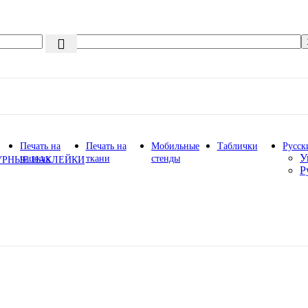
Печать на
Печать на
Мобильные
Таблички
Русск
У
чашках
ткани
стенды
УРНЫЕ НАКЛЕЙКИ
Р