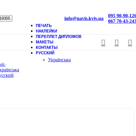
095 90-90-12
info@navis.kyiv.ua
067 70-43-24
ПЕЧАТЬ
НАКЛЕЙКИ
ПЕРЕПЛЕТ ДИПЛОМОВ
МАКЕТЫ
КОНТАКТЫ
РУССКИЙ
Українська
ий
країнська
усский