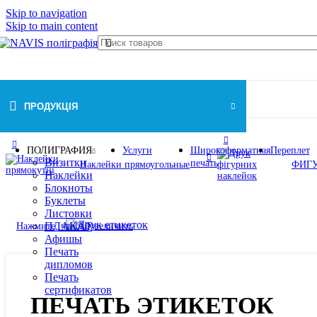
Skip to navigation
Skip to main content
ПРОДУКЦІЯ
Главная
/
Наклейки
/
ПЕЧАТЬ ЭТИКЕТОК
ПОЛИГРАФИЯ
Услуги
Широкоформатная
Переплет
Визитки
печать
Наклейки прямоугольные
ФИГ
Наклейки
Блокноты
Буклеты
Листовки
Нажмите, чтобы увеличить
ПЛАКАТ
Афишы
Печать
дипломов
Печать
сертификатов
ПЕЧАТЬ ЭТИКЕТОК