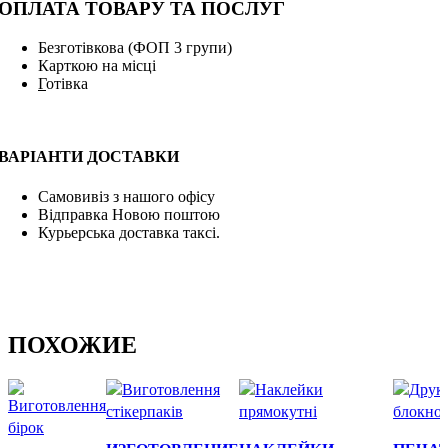
ОПЛАТА ТОВАРУ ТА ПОСЛУГ
Безготівкова (ФОП 3 групи)
Карткою на місці
Г
отівка
ВАРІАНТИ ДОСТАВКИ
Самовивіз з нашого офісу
Відправка Новою поштою
Курьерська доставка таксі.
ПОХОЖИЕ
Быстрый просмотр
Быстрый просмотр
Быстры