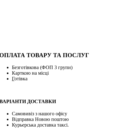
ОПЛАТА ТОВАРУ ТА ПОСЛУГ
Безготівкова (ФОП 3 групи)
Карткою на місці
Г
отівка
ВАРІАНТИ ДОСТАВКИ
Самовивіз з нашого офісу
Відправка Новою поштою
Курьерська доставка таксі.