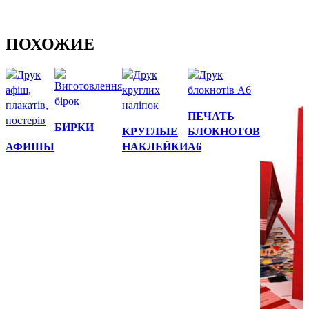
ПОХОЖИЕ
Быстрый
Быстрый
ПЕЧАТЬ
Быстрый
просмотр
БИРКИ
просмотр
КРУГЛЫЕ
БЛОКНОТОВ
Быстрый
просмотр
АФИШЫ
НАКЛЕЙКИ
А6
просмотр