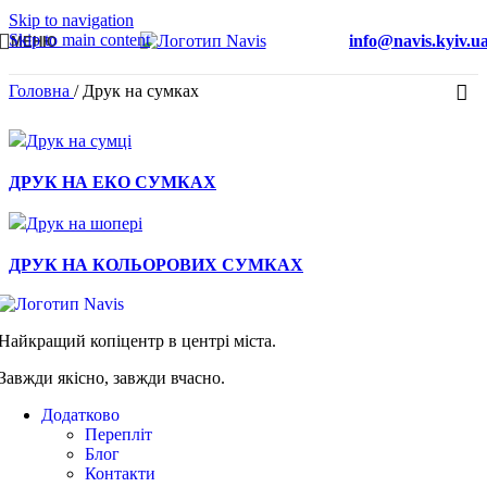
Skip to navigation
Skip to main content
info@navis.kyiv.u
МЕНЮ
Головна
/
Друк на сумках
Швидкий перегляд
ДРУК НА ЕКО СУМКАХ
Швидкий перегляд
ДРУК НА КОЛЬОРОВИХ СУМКАХ
Найкращий копіцентр в центрі міста.
Завжди якісно, завжди вчасно.
Додатково
Перепліт
Блог
Контакти