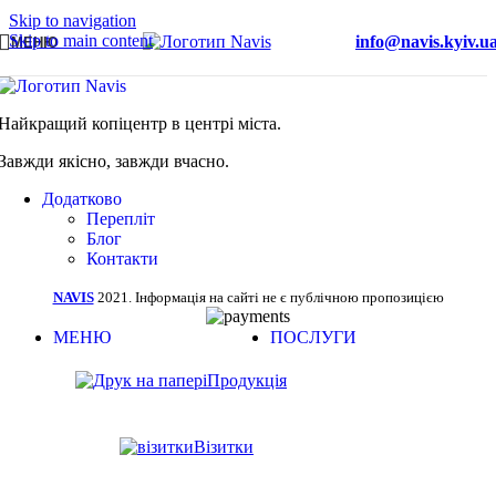
Skip to navigation
Skip to main content
info@navis.kyiv.u
МЕНЮ
Найкращий копіцентр в центрі міста.
Завжди якісно, завжди вчасно.
Додатково
Перепліт
Блог
Контакти
NAVIS
2021. Інформація на сайті не є публічною пропозицією
МЕНЮ
ПОСЛУГИ
Продукція
Візитки