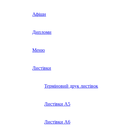
Афіши
Дипломи
Меню
Листівки
Терміновий друк листівок
Листівки А5
Листівки А6