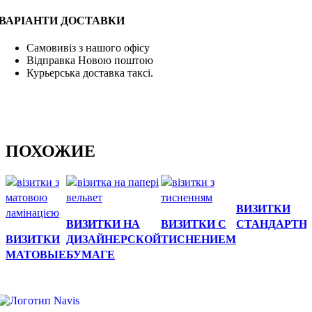
ВАРІАНТИ ДОСТАВКИ
Самовивіз з нашого офісу
Відправка Новою поштою
Курьерська доставка таксі.
ПОХОЖИЕ
Быстрый
ВИЗИТКИ
Быстрый просмотр
Быстрый
просмотр
ВИЗИТКИ НА
ВИЗИТКИ С
СТАНДАРТН
Быстрый
просмотр
ВИЗИТКИ
ДИЗАЙНЕРСКОЙ
ТИСНЕНИЕМ
просмотр
МАТОВЫЕ
БУМАГЕ