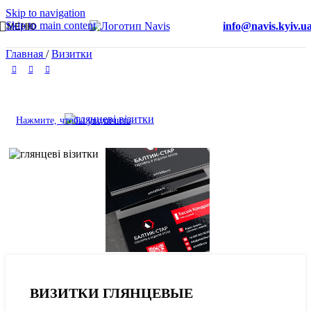
Skip to navigation
Skip to main content
info@navis.kyiv.u
МЕНЮ
Главная
/
Визитки
Нажмите, чтобы увеличить
ВИЗИТКИ ГЛЯНЦЕВЫЕ