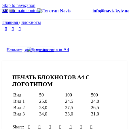
Skip to navigation
Skip to main content
info@navis.kyiv.u
МЕНЮ
Главная
/
Блокноты
Нажмите, чтобы увеличить
ПЕЧАТЬ БЛОКНОТОВ А4 С
ЛОГОТИПОМ
Вид
50
100
500
Вид 1
25,0
24,5
24,0
Вид 2
28,0
27,5
26,5
Вид 3
34,0
33,0
31,0
Share: