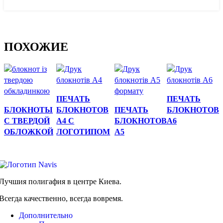
ПОХОЖИЕ
Быстрый
Быстрый
ПЕЧАТЬ
ПЕЧАТЬ
Быстрый
просмотр
Быстрый
просмотр
БЛОКНОТЫ
БЛОКНОТОВ
ПЕЧАТЬ
БЛОКНОТОВ
просмотр
просмотр
С ТВЕРДОЙ
А4 С
БЛОКНОТОВ
А6
ОБЛОЖКОЙ
ЛОГОТИПОМ
А5
Лучшия полигафия в центре Киева.
Всегда качественно, всегда вовремя.
Дополнительно