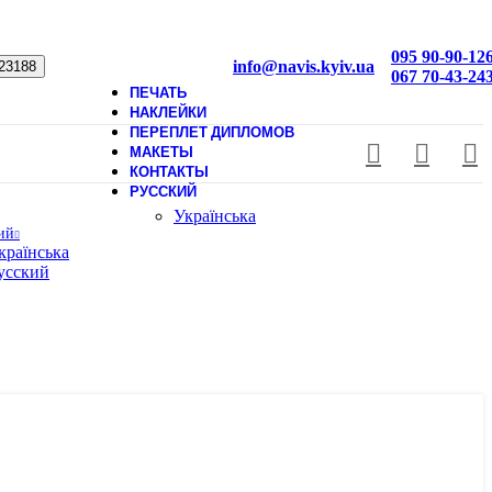
095 90-90-12
info@navis.kyiv.ua
067 70-43-24
ПЕЧАТЬ
НАКЛЕЙКИ
ПЕРЕПЛЕТ ДИПЛОМОВ
МАКЕТЫ
КОНТАКТЫ
РУССКИЙ
Українська
ий
країнська
усский