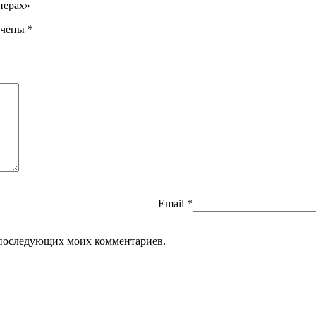
перах»
ечены
*
Email
*
ля последующих моих комментариев.