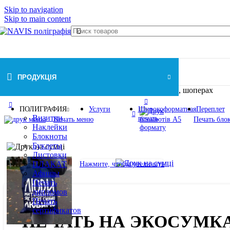
Skip to navigation
Skip to main content
ПРОДУКЦІЯ
Главная
/
Печать на сумках
/
Печать на экосумках, шоперах
ПОЛИГРАФИЯ
Услуги
Широкоформатная
Переплет
Визитки
печать
Печать меню
Печать бло
Наклейки
Блокноты
Буклеты
Листовки
ПЛАКАТ
Нажмите, чтобы увеличить
Афишы
Печать
дипломов
Печать
сертификатов
ПЕЧАТЬ НА ЭКОСУМК