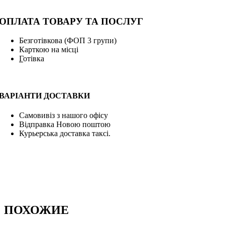
ОПЛАТА ТОВАРУ ТА ПОСЛУГ
Безготівкова (ФОП 3 групи)
Карткою на місці
Г
отівка
ВАРІАНТИ ДОСТАВКИ
Самовивіз з нашого офісу
Відправка Новою поштою
Курьерська доставка таксі.
ПОХОЖИЕ