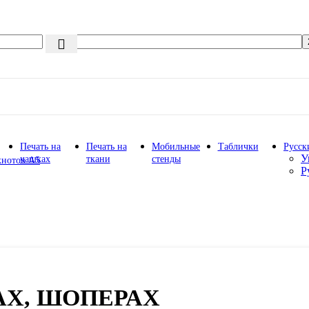
Печать на
Печать на
Мобильные
Таблички
Русск
У
чашках
ткани
стенды
кнотов А5
Р
АХ, ШОПЕРАХ